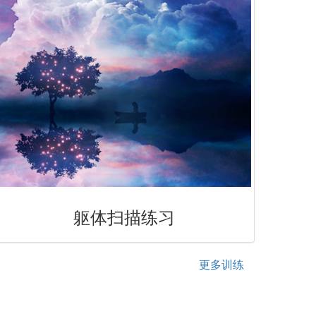
躯体扫描练习
更多训练